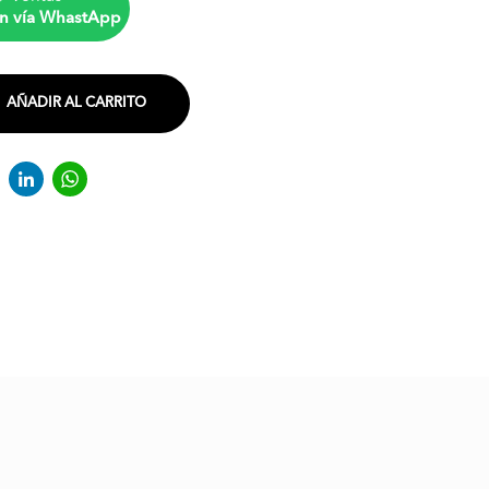
n vía WhastApp
AÑADIR AL CARRITO
acebook
Twitter
LinkedIn
WhatsApp