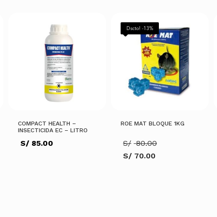
Dscto! -13%
COMPACT HEALTH –
ROE MAT BLOQUE 1KG
INSECTICIDA EC – LITRO
El
S/
85.00
S/
80.00
precio
S/
70.00
original
El
era:
precio
S/ 80.00.
actual
es:
AÑADIR AL CARRITO
S/ 70.00.
AÑADIR AL CARRITO