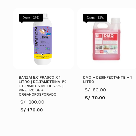
Dscto! -39%
Dscto! -13%
BANZAI E.C FRASCO X 1
DMQ – DESINFECTANTE – 1
LITRO | DELTAMETRINA 1%
LITRO
+ PIRIMIFOS METIL 25% |
El
S/
80.00
PIRETROIDE +
precio
ORGANOFOSFORADO
S/
70.00
original
El
S/
280.00
El
era:
precio
precio
S/ 80.00.
S/
170.00
original
actual
El
era:
es:
precio
S/ 280.00.
S/ 70.00.
actual
AÑADIR AL CARRITO
es:
S/ 170.00.