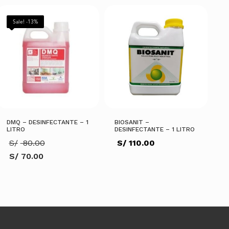
Sale! -13%
DMQ – DESINFECTANTE – 1
BIOSANIT –
LITRO
DESINFECTANTE – 1 LITRO
El
S/
80.00
S/
110.00
precio
S/
70.00
original
El
era:
precio
S/ 80.00.
actual
es:
AÑADIR AL CARRITO
S/ 70.00.
AÑADIR AL CARRITO