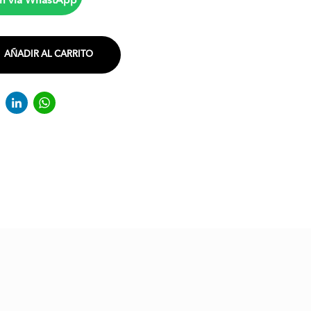
n vía WhastApp
AÑADIR AL CARRITO
acebook
Twitter
LinkedIn
WhatsApp