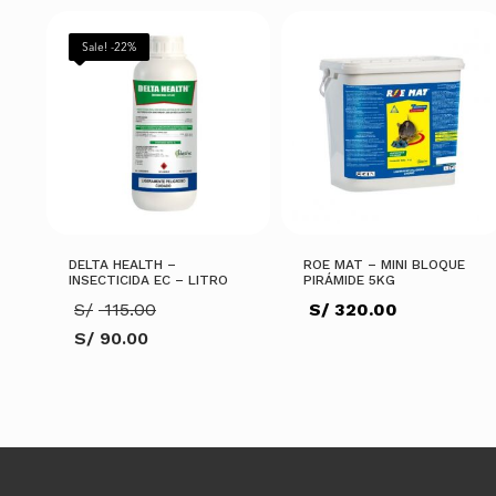
Sale! -22%
DELTA HEALTH –
ROE MAT – MINI BLOQUE
INSECTICIDA EC – LITRO
PIRÁMIDE 5KG
El
S/
115.00
S/
320.00
precio
S/
90.00
original
El
era:
precio
S/ 115.00.
actual
es:
AÑADIR AL CARRITO
S/ 90.00.
AÑADIR AL CARRITO