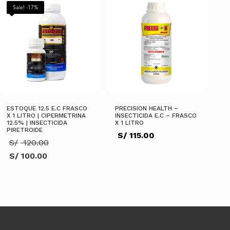
Sale! -17%
ESTOQUE 12.5 E.C FRASCO
PRECISION HEALTH –
X 1 LITRO | CIPERMETRINA
INSECTICIDA E.C – FRASCO
12.5% | INSECTICIDA
X 1 LITRO
PIRETROIDE
S/
115.00
El
S/
120.00
precio
S/
100.00
original
El
era:
precio
S/ 120.00.
actual
AÑADIR AL CARRITO
es:
S/ 100.00.
AÑADIR AL CARRITO