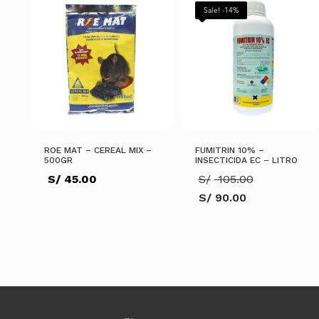
Sale! -14%
ROE MAT – CEREAL MIX –
FUMITRIN 10% –
500GR
INSECTICIDA EC – LITRO
El
S/
45.00
S/
105.00
precio
S/
90.00
original
El
era:
precio
S/ 105.00
actual
es:
AÑADIR AL CARRITO
S/ 90.00.
AÑADIR AL CARRITO