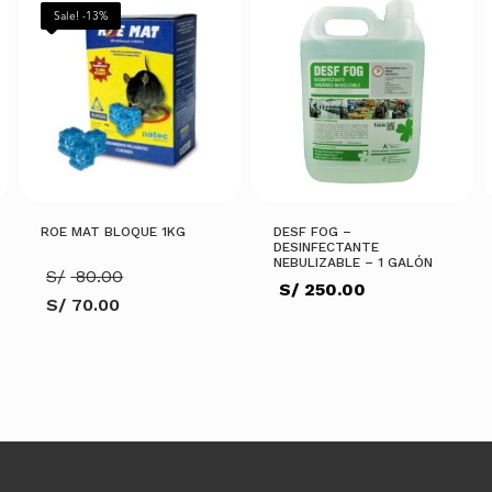
Sale! -13%
ROE MAT BLOQUE 1KG
DESF FOG –
DESINFECTANTE
NEBULIZABLE – 1 GALÓN
El
S/
80.00
S/
250.00
precio
S/
70.00
original
El
era:
precio
.
S/ 80.00.
actual
es:
S/ 70.00.
AÑADIR AL CARRITO
AÑADIR AL CARRITO