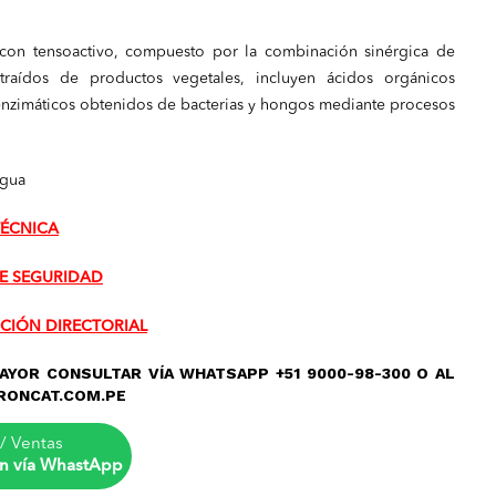
l con tensoactivo, compuesto por la combinación sinérgica de
xtraídos de productos vegetales, incluyen ácidos orgánicos
enzimáticos obtenidos de bacterias y hongos mediante procesos
agua
TÉCNICA
E SEGURIDAD
CIÓN DIRECTORIAL
AYOR CONSULTAR VÍA WHATSAPP +51 9000-98-300 O AL
RONCAT.COM.PE
/ Ventas
n vía WhastApp