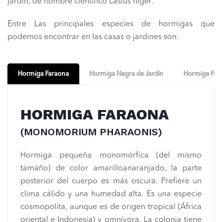
jardín, de nombre científico Lasius niger.
Entre Las principales especies de hormigas que
podemos encontrar en las casas o jardines son:
Hormiga Faraona
Hormiga Negra de Jardín
Hormiga Fan
HORMIGA FARAONA
(MONOMORIUM PHARAONIS)
Hormiga pequeña monomórfica (del mismo
tamaño) de color amarilloanaranjado, la parte
posterior del cuerpo es más oscura. Prefiere un
clima cálido y una humedad alta. Es una especie
cosmopolita, aunque es de origen tropical (África
oriental e Indonesia) y omnívora. La colonia tiene