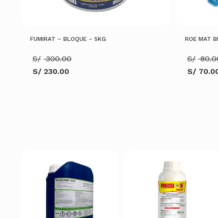
FUMIRAT – BLOQUE – 5KG
ROE MAT B
El
S/
300.00
S/
80.0
precio
S/
230.00
S/
70.0
original
El
El
era:
precio
precio
S/ 300.00.
actual
actual
es:
es:
S/ 230.00.
S/ 70.00
AÑADIR AL CARRITO
AÑADIR AL C