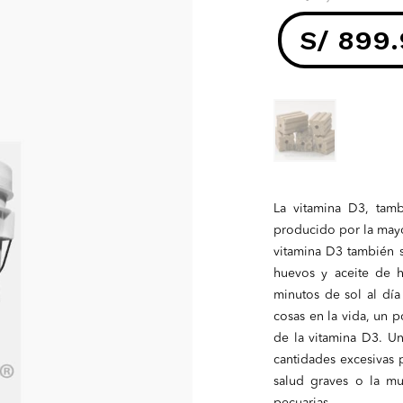
S/
899.
El
precio
actual
La vitamina D3, tam
es:
producido por la mayor
vitamina D3 también s
S/ 899.90
huevos y aceite de 
minutos de sol al día
cosas en la vida, un 
de la vitamina D3. Un
cantidades excesivas
salud graves o la mu