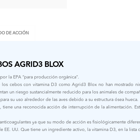
O DE ACCIÓN
BOS AGRID3 BLOX
o por la EPA “para producción orgánica”.
ue los cebos con vitamina D3 como Agrid3 Blox no han mostrado n
an un riesgo sustancialmente reducido para los animales de compañía 
ara su uso alrededor de las aves debido a su estructura ósea hueca.
3, tiene una reconocida acción de interrupción de la alimentación. 
os anticoagulantes ya que su modo de acción es fisiológicamente diferen
de EE. UU. Que tiene un ingrediente activo, la vitamina D3, en la lista