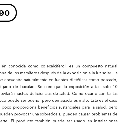
precio
90
original
era:
S/ 1,130.00.
bién conocida como colecalciferol, es un compuesto natural
ía de los mamíferos después de la exposición a la luz solar. La
e encuentra naturalmente en fuentes dietéticas como pescado,
.
hígado de bacalao. Se cree que la exposición a tan solo 10
 evitará muchas deficiencias de salud. Como ocurre con tantas
poco puede ser bueno, pero demasiado es malo. Este es el caso
 poco proporciona beneficios sustanciales para la salud, pero
 pueden provocar una sobredosis, pueden causar problemas de
erte. El producto también puede ser usado en instalaciones