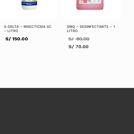
S-DELTA – INSECTICIDA SC
DMQ – DESINFECTANTE – 1
– LITRO
LITRO
El
S/
150.00
S/
80.00
precio
S/
70.00
original
El
era:
precio
S/ 80.00.
actual
es:
AÑADIR AL CARRITO
S/ 70.00.
AÑADIR AL CARRITO