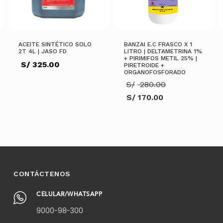
ACEITE SINTÉTICO SOLO
BANZAI E.C FRASCO X 1
2T 4L | JASO FD
LITRO | DELTAMETRINA 1%
+ PIRIMIFOS METIL 25% |
S/
325.00
PIRETROIDE +
ORGANOFOSFORADO
El
S/
280.00
precio
S/
170.00
original
El
era:
precio
AÑADIR AL CARRITO
S/ 280.00.
actual
es:
S/ 170.00.
AÑADIR AL CARRITO
CONTÁCTENOS
CELULAR/WHATSAPP
9000-98-300