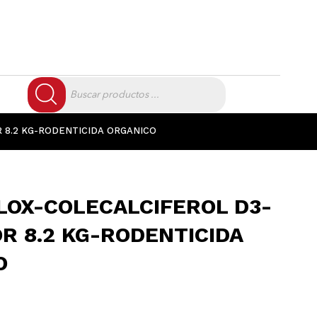
Búsqueda
de
productos
 8.2 KG-RODENTICIDA ORGANICO
LOX-COLECALCIFEROL D3-
R 8.2 KG-RODENTICIDA
O
El