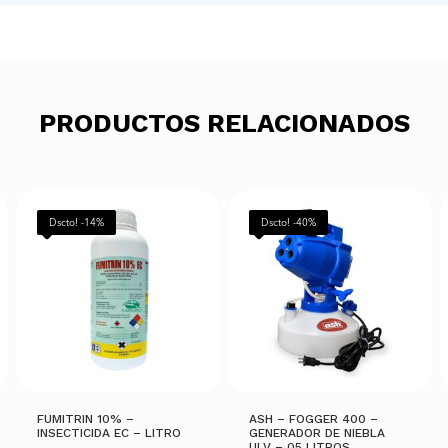
PRODUCTOS RELACIONADOS
Dscto! -14%
Dscto! -40%
FUMITRIN 10% –
ASH – FOGGER 400 –
INSECTICIDA EC – LITRO
GENERADOR DE NIEBLA
ULV – 05 LITROS