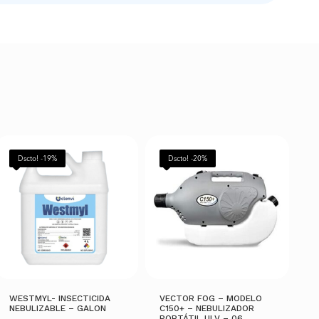
Dscto! -19%
Dscto! -20%
WESTMYL- INSECTICIDA
VECTOR FOG – MODELO
NEBULIZABLE – GALON
C150+ – NEBULIZADOR
PORTÁTIL ULV – 06