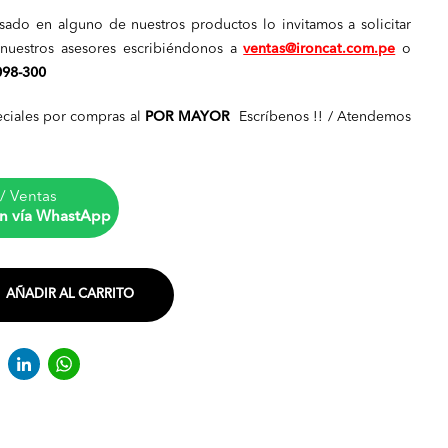
esado en alguno de nuestros productos lo invitamos a solicitar
nuestros asesores escribiéndonos a
ventas@ironcat.com.pe
o
098-300
ciales por compras al
POR MAYOR
Escríbenos !! / Atendemos
/ Ventas
n vía WhastApp
AÑADIR AL CARRITO
acebook
Twitter
LinkedIn
WhatsApp