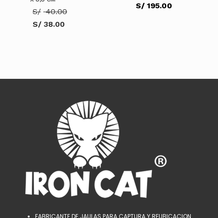
S/
195.00
El
S/
40.00
precio
S/
38.00
original
El
era:
precio
S/ 40.00.
actual
AÑADIR AL CARRITO
es:
S/ 38.00.
AÑADIR AL CARRITO
FABRICANTE DE JAULAS PARA CAPTURA Y REUBICACION