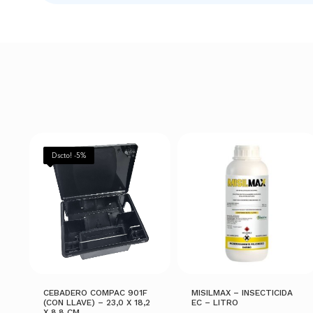
Dscto! -5%
CEBADERO COMPAC 901F
MISILMAX – INSECTICIDA
(CON LLAVE) – 23,0 X 18,2
EC – LITRO
X 8,8 CM