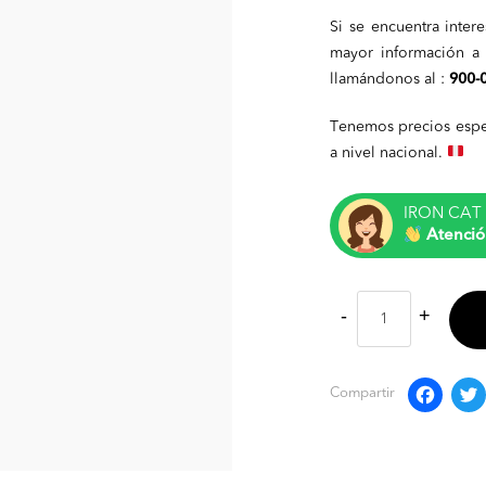
Si se encuentra inter
mayor información a 
llamándonos al :
900-
Tenemos precios espe
a nivel nacional.
IRON CAT 
Atenció
F
Compartir