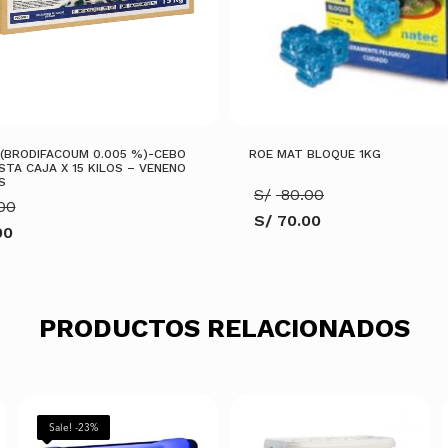
(BRODIFACOUM 0.005 %)-CEBO
ROE MAT BLOQUE 1KG
STA CAJA X 15 KILOS – VENENO
S
El
S/
80.00
El
00
precio
S/
70.00
precio
original
00
El
original
era:
precio
era:
S/ 80.00.
actual
S/ 820.00.
es:
S/ 70.00.
0.
AÑADIR AL CARRITO
PRODUCTOS RELACIONADOS
ARRITO
Sale! -23%