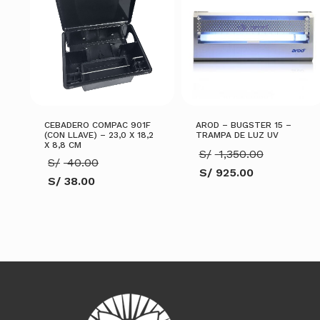
CEBADERO COMPAC 901F
AROD – BUGSTER 15 –
(CON LLAVE) – 23,0 X 18,2
TRAMPA DE LUZ UV
X 8,8 CM
El
S/
1,350.00
El
S/
40.00
precio
S/
925.00
precio
original
S/
38.00
El
original
era:
El
precio
era:
S/ 1,350
precio
actual
S/ 40.00.
actual
es:
es:
S/ 925.00.
S/ 38.00.
AÑADIR AL CARRITO
AÑADIR AL CARRITO