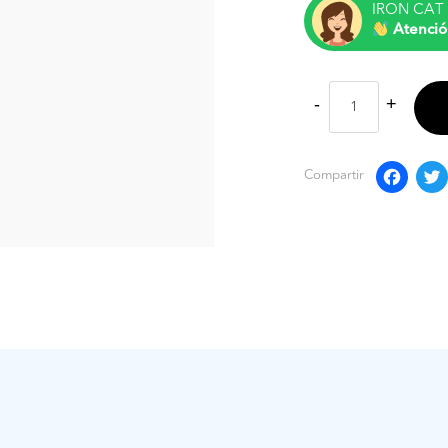
IRON CAT 
Atenció
F
Compartir