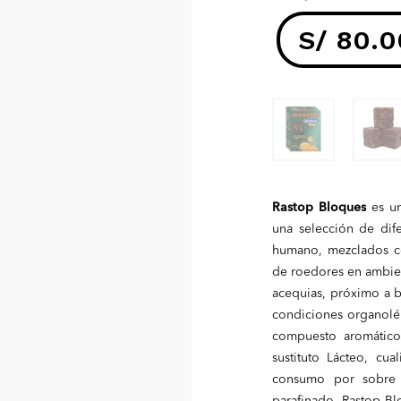
S/
80.0
El
precio
actual
Rastop Bloques
es un
es:
una selección de dife
humano, mezclados co
S/ 80.00.
de roedores en ambien
acequias, próximo a be
condiciones organolép
compuesto aromático
sustituto Lácteo, cu
consumo por sobre l