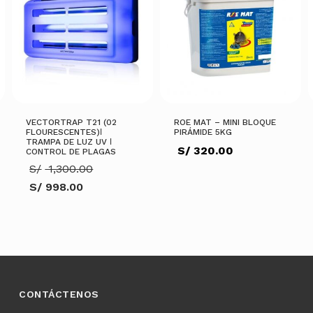
VECTORTRAP T21 (02
ROE MAT – MINI BLOQUE
FLOURESCENTES)ǀ
PIRÁMIDE 5KG
TRAMPA DE LUZ UV ǀ
S/
320.00
CONTROL DE PLAGAS
El
S/
1,300.00
precio
S/
998.00
original
.00.
El
era:
precio
S/ 1,300.00.
actual
AÑADIR AL CARRITO
es:
S/ 998.00.
AÑADIR AL CARRITO
CONTÁCTENOS