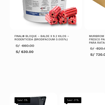
FINAL® BLOQUE – BALDE X 8.2 KILOS –
MURIBROM 
RODENTICIDA (BRODIFACOUM 0.005%)
FRESCO PA
PARA RATA
El
S/
660.00
S/
820.
precio
S/
630.00
original
S/
720.
El
era:
El
precio
S/ 660.00.
precio
actual
actual
es:
es:
S/ 630.00.
S/ 720.0
AÑADIR AL CARRITO
AÑADIR AL C
Sale! -5%
Sale! -31%