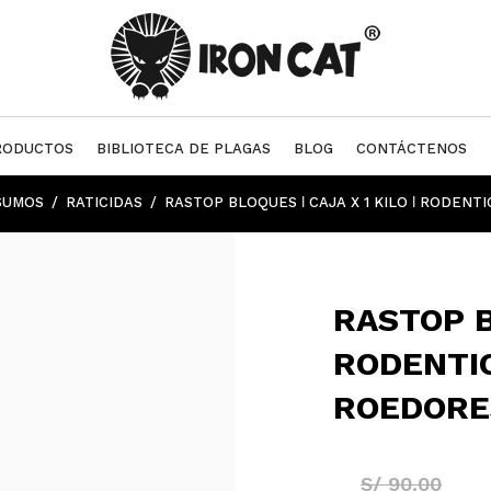
RODUCTOS
BIBLIOTECA DE PLAGAS
BLOG
CONTÁCTENOS
SUMOS
RATICIDAS
RASTOP BLOQUES ǀ CAJA X 1 KILO ǀ RODENT
RASTOP B
RODENTIC
ROEDORE
S/
90.00