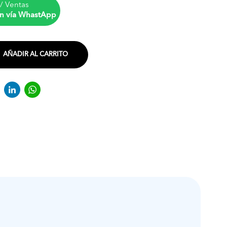
/ Ventas
n vía WhastApp
AÑADIR AL CARRITO
acebook
Twitter
LinkedIn
WhatsApp