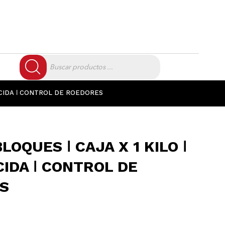
Búsqueda
de
productos
ICIDA ǀ CONTROL DE ROEDORES
LOQUES ǀ CAJA X 1 KILO ǀ
IDA ǀ CONTROL DE
S
El