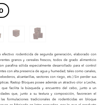
precio
0
original
era:
S/ 90.00.
 efectivo rodenticida de segunda generación, elaborado con
rentes granos y cereales frescos, todos de grado alimenticio
n parafina sólida especialmente desarrollado para el control
tes con alta presencia de agua y humedad; tales como canales,
bederos, alcantarillas, sectores con riego, etc.) Sin perder sus
ticas. Rastop Bloques posee además un atractivo olor a Leche,
 que facilita la búsqueda y encuentro del cebo, junto a un
alidades que, junto a su textura y composición, favorecen el
as formulaciones tradicionales de rodenticidas en bloque