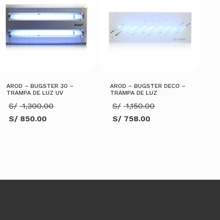
AROD – BUGSTER 30 –
AROD – BUGSTER DECO –
TRAMPA DE LUZ UV
TRAMPA DE LUZ
El
El
S/
1,300.00
S/
1,150.00
precio
precio
S/
850.00
S/
758.00
original
original
El
El
era:
era:
precio
precio
S/ 1,300.00.
S/ 1,150.00.
actual
actual
es:
es:
S/ 850.00.
S/ 758.00.
AÑADIR AL CARRITO
AÑADIR AL CARRITO