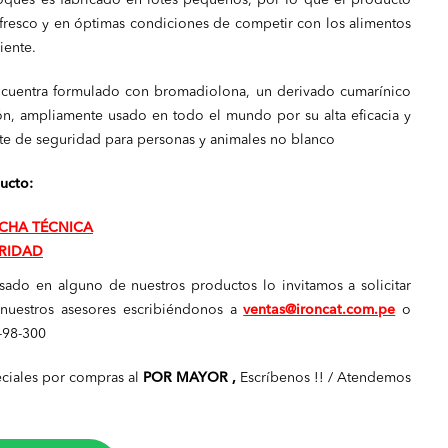
oques es fabricado en lotes pequeños, por Io que el producto
fresco y en óptimas condiciones de competir con los alimentos
iente.
cuentra formulado con bromadiolona, un derivado cumarínico
n, ampliamente usado en todo el mundo por su alta eficacia y
te de seguridad para personas y animales no blanco
ucto:
CHA TÉCNICA
RIDAD
esado en alguno de nuestros productos lo invitamos a solicitar
nuestros asesores escribiéndonos a
ventas@ironcat.com.pe
o
-98-300
ciales por compras al
POR MAYOR ,
Escríbenos !! / Atendemos