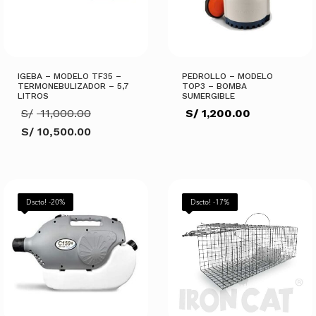
IGEBA – MODELO TF35 –
PEDROLLO – MODELO
TERMONEBULIZADOR – 5,7
TOP3 – BOMBA
LITROS
SUMERGIBLE
El
S/
11,000.00
S/
1,200.00
precio
S/
10,500.00
original
El
era:
precio
S/ 11,000.00.
actual
es:
AÑADIR AL CARRITO
S/ 10,500.00.
AÑADIR AL CARRITO
Dscto! -20%
Dscto! -17%