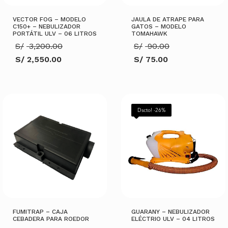
VECTOR FOG – MODELO
JAULA DE ATRAPE PARA
C150+ – NEBULIZADOR
GATOS – MODELO
PORTÁTIL ULV – 06 LITROS
TOMAHAWK
El
El
S/
3,200.00
S/
90.00
precio
precio
S/
2,550.00
S/
75.00
original
original
El
El
era:
era:
precio
precio
S/ 3,200.00.
S/ 90.00.
actual
actual
es:
es:
S/ 2,550.00.
S/ 75.00.
AÑADIR AL CARRITO
AÑADIR AL CARRITO
Dscto! -26%
FUMITRAP – CAJA
GUARANY – NEBULIZADOR
CEBADERA PARA ROEDOR
ELÉCTRIO ULV – 04 LITROS