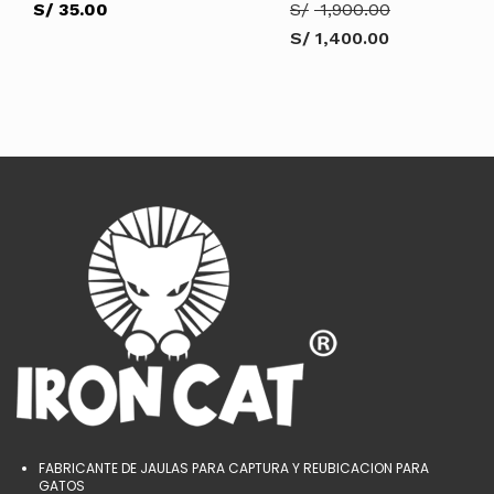
El
S/
35.00
S/
1,900.00
precio
S/
1,400.00
original
El
era:
precio
S/ 1,900.0
actual
es:
AÑADIR AL CARRITO
S/ 1,400.00.
AÑADIR AL CARRITO
FABRICANTE DE JAULAS PARA CAPTURA Y REUBICACION PARA
GATOS