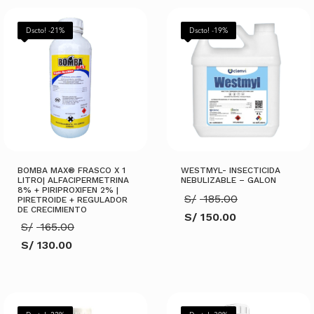
Dscto! -21%
Dscto! -19%
BOMBA MAX® FRASCO X 1
WESTMYL- INSECTICIDA
LITRO| ALFACIPERMETRINA
NEBULIZABLE – GALON
8% + PIRIPROXIFEN 2% |
El
S/
185.00
PIRETROIDE + REGULADOR
precio
DE CRECIMIENTO
S/
150.00
original
El
S/
165.00
El
era:
precio
precio
S/ 185.00.
S/
130.00
original
actual
El
era:
es:
precio
S/ 165.00.
S/ 150.00.
actual
AÑADIR AL CARRITO
es:
S/ 130.00.
AÑADIR AL CARRITO