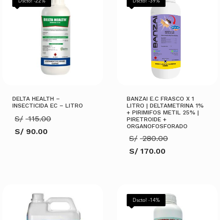
Dscto! -22%
Dscto! -39%
DELTA HEALTH –
BANZAI E.C FRASCO X 1
INSECTICIDA EC – LITRO
LITRO | DELTAMETRINA 1%
+ PIRIMIFOS METIL 25% |
El
S/
115.00
PIRETROIDE +
precio
ORGANOFOSFORADO
S/
90.00
original
El
S/
280.00
El
era:
precio
precio
S/ 115.00.
S/
170.00
original
actual
El
era:
es:
precio
S/ 280.00.
S/ 90.00.
actual
AÑADIR AL CARRITO
es:
S/ 170.00.
AÑADIR AL CARRITO
Dscto! -14%