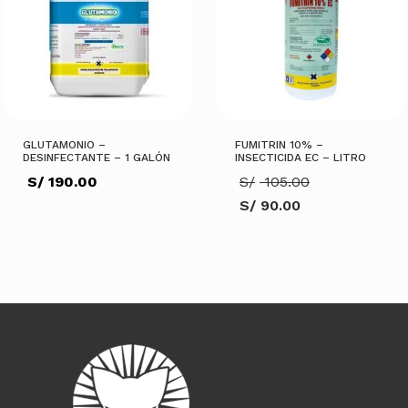
GLUTAMONIO –
FUMITRIN 10% –
DESINFECTANTE – 1 GALÓN
INSECTICIDA EC – LITRO
El
S/
190.00
S/
105.00
precio
S/
90.00
original
El
era:
precio
S/ 105.00.
actual
es:
AÑADIR AL CARRITO
S/ 90.00.
AÑADIR AL CARRITO