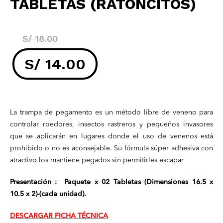
TABLETAS (RATONCITOS)
El
S/
18.00
precio
S/
14.00
original
El
era:
precio
La trampa de pegamento es un método libre de veneno para
controlar roedores, insectos rastreros y pequeños invasores
S/ 18.00.
actual
que se aplicarán en lugares donde el uso de venenos está
prohibido o no es aconsejable. Su fórmula súper adhesiva con
es:
atractivo los mantiene pegados sin permitirles escapar
Presentación : Paquete x 02 Tabletas (Dimensiones 16.5 x
S/ 14.00.
10.5 x 2)-(cada unidad).
DESCARGAR FICHA TÉCNICA