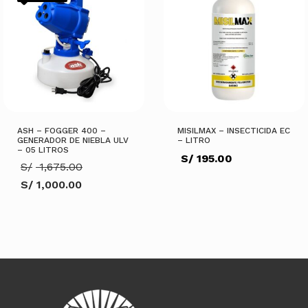
ASH – FOGGER 400 –
MISILMAX – INSECTICIDA EC
GENERADOR DE NIEBLA ULV
– LITRO
– 05 LITROS
S/
195.00
El
S/
1,675.00
precio
S/
1,000.00
original
El
era:
precio
S/ 1,675.00.
actual
AÑADIR AL CARRITO
es:
S/ 1,000.00.
AÑADIR AL CARRITO