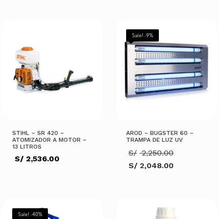
precio
S/ 3,200.
actual
es:
AÑADIR AL CARRITO
S/ 2,550.00.
AÑADIR AL CARRITO
Sale! -9%
STIHL – SR 420 –
AROD – BUGSTER 60 –
ATOMIZADOR A MOTOR –
TRAMPA DE LUZ UV
13 LITROS
El
S/
2,250.00
S/
2,536.00
precio
S/
2,048.00
original
El
era:
precio
S/ 2,250.
actual
es:
S/ 2,048.00.
AÑADIR AL CARRITO
AÑADIR AL CARRITO
Sale! -40%