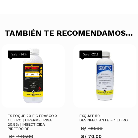
TAMBIÉN TE RECOMENDAMOS…
Sale! -14%
Sale! -22%
ESTOQUE 20 E.C FRASCO X
EXQUAT 50 –
1 LITRO | CIPERMETRINA
DESINFECTANTE – 1 LITRO
20.5% | INSECTICIDA
El
S/
90.00
PIRETROIDE
precio
El
S/
140.00
S/
70.00
original