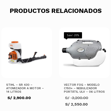
es:
S/ 990.00.
PRODUCTOS RELACIONADOS
AÑADIR AL CARRITO
Sale! -20%
STIHL – SR 430 –
VECTOR FOG – MODELO
ATOMIZADOR A MOTOR –
C150+ – NEBULIZADOR
14 LITROS
PORTÁTIL ULV – 06 LITROS
El
S/
2,900.00
S/
3,200.00
precio
S/
2,550.00
original
El
era: