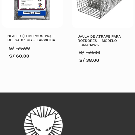
HEALER (TEMEPHOS 1%) –
JAULA DE ATRAPE PARA
BOLSA X 1 KG – LARVICIDA
ROEDORES – MODELO
TOMAHAWK
El
S/
75.00
El
S/
50.00
precio
S/
60.00
precio
original
S/
38.00
El
original
era:
El
precio
era:
S/ 75.00.
precio
actual
S/ 50.00.
actual
es:
es:
S/ 60.00.
S/ 38.00.
AÑADIR AL CARRITO
AÑADIR AL CARRITO