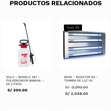
PRODUCTOS RELACIONADOS
Dscto! -9%
SOLO – MODELO 461 –
AROD – BUGSTER 60 –
PULVERIZADOR MANUAL –
TRAMPA DE LUZ UV
05 LITROS
El
S/
2,250.00
S/
300.00
precio
S/
2,048.00
original
El
era:
precio
S/ 2,250.
actual
es: