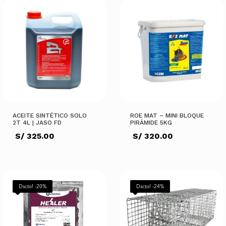
S/ 2,048.00.
AÑADIR AL CARRITO
AÑADIR AL CARRITO
ACEITE SINTÉTICO SOLO
ROE MAT – MINI BLOQUE
2T 4L | JASO FD
PIRÁMIDE 5KG
S/
325.00
S/
320.00
AÑADIR AL CARRITO
AÑADIR AL CARRITO
Dscto! -20%
Dscto! -24%