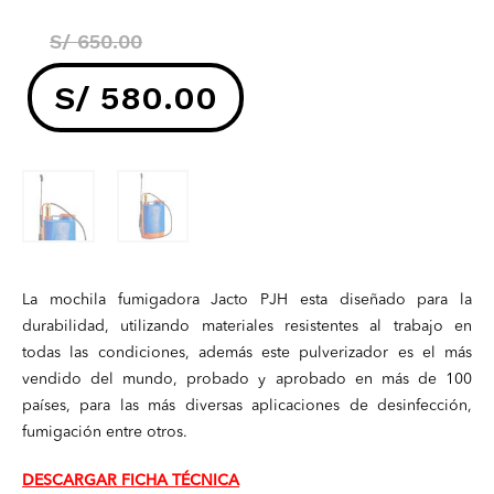
El
S/
650.00
precio
S/
580.00
original
El
era:
precio
S/ 650.00.
actual
La mochila fumigadora Jacto PJH esta diseñado para la
es:
durabilidad, utilizando materiales resistentes al trabajo en
todas las condiciones, además este pulverizador es el más
S/ 580.00.
vendido del mundo, probado y aprobado en más de 100
países, para las más diversas aplicaciones de desinfección,
fumigación entre otros.
DESCARGAR FICHA TÉCNICA