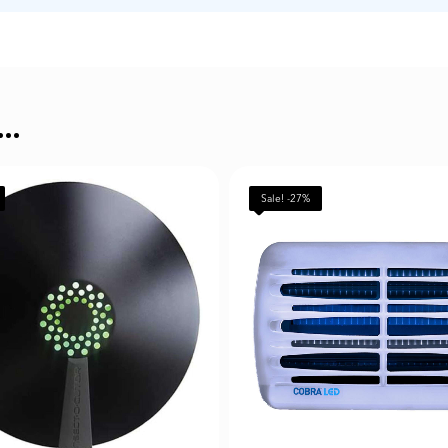
S…
Sale! -27%