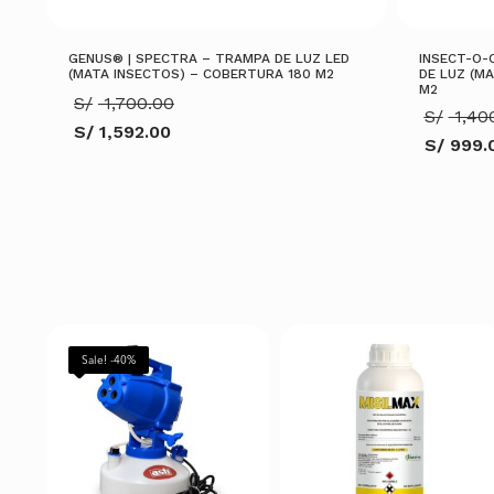
GENUS® | SPECTRA – TRAMPA DE LUZ LED
INSECT-O-
(MATA INSECTOS) – COBERTURA 180 M2
DE LUZ (M
M2
El
S/
1,700.00
S/
1,40
precio
S/
1,592.00
original
S/
999.
El
era:
El
precio
S/ 1,700.00.
precio
actual
actual
es:
es:
S/ 1,592.00.
S/ 999.0
AÑADIR AL CARRITO
AÑADIR AL C
Sale! -40%