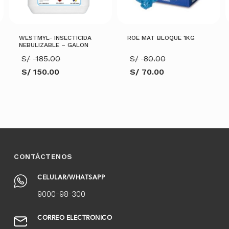
WESTMYL- INSECTICIDA
ROE MAT BLOQUE 1KG
NEBULIZABLE – GALON
El
El
S/
185.00
S/
80.00
precio
precio
S/
150.00
S/
70.00
original
original
El
El
era:
era:
precio
precio
S/ 185.00.
S/ 80.00.
actual
actual
es:
es:
S/ 150.00.
S/ 70.00.
AÑADIR AL CARRITO
AÑADIR AL CARRITO
CONTÁCTENOS
CELULAR/WHATSAPP
9000-98-300
CORREO ELECTRÓNICO