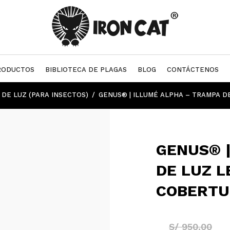
RODUCTOS
BIBLIOTECA DE PLAGAS
BLOG
CONTÁCTENOS
DE LUZ (PARA INSECTOS)
GENUS® | ILLUMÉ ALPHA – TRAMPA D
GENUS® |
DE LUZ L
COBERTU
S/
950.00