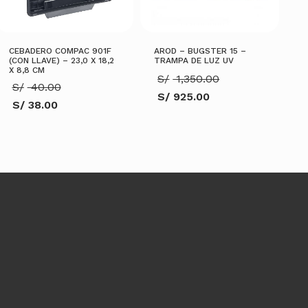
CEBADERO COMPAC 901F
AROD – BUGSTER 15 –
(CON LLAVE) – 23,0 X 18,2
TRAMPA DE LUZ UV
X 8,8 CM
El
S/
1,350.00
El
S/
40.00
precio
S/
925.00
precio
original
S/
38.00
El
original
era:
El
precio
era:
S/ 1,350.00.
precio
actual
S/ 40.00.
actual
es:
es:
S/ 925.00.
S/ 38.00.
AÑADIR AL CARRITO
AÑADIR AL CARRITO