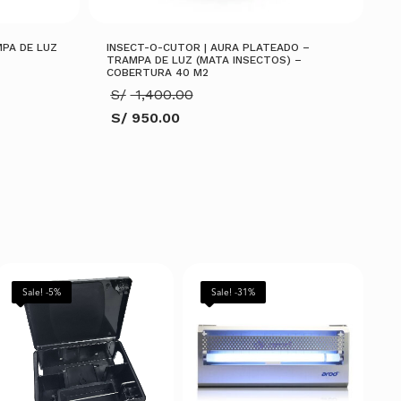
MPA DE LUZ
INSECT-O-CUTOR | AURA PLATEADO –
TRAMPA DE LUZ (MATA INSECTOS) –
COBERTURA 40 M2
El
S/
1,400.00
precio
S/
950.00
original
El
era:
.
precio
S/ 1,400.00.
actual
es:
S/ 950.00.
AÑADIR AL CARRITO
Sale! -5%
Sale! -31%