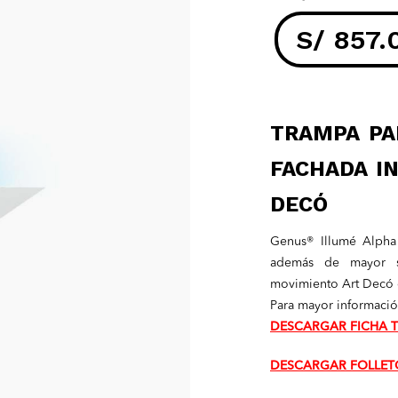
S/
857.
El
precio
TRAMPA PA
FACHADA I
actual
DECÓ
es:
Genus® Illumé Alpha
S/ 857.00
además de mayor so
movimiento Art Decó q
Para mayor información
DESCARGAR FICHA 
DESCARGAR FOLLET