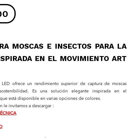
precio
00
original
era:
RA MOSCAS E INSECTOS PARA LA
S/ 950.00.
NSPIRADA EN EL MOVIMIENTO ART
 LED ofrece un rendimiento superior de captura de moscas
.
stenibilidad. Es una solución elegante inspirada en el
ue está disponible en varias opciones de colores.
 le invitamos a descargar :
TÉCNICA
O