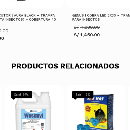
CUTOR | AURA BLACK – TRAMPA
GENUS I COBRA LED 2X30 – TRA
ATA INSECTOS) – COBERTURA 40
PARA INSECTOS
El
S/
1,980.00
El
0.00
precio
S/
1,450.00
precio
original
00
El
original
era:
precio
era:
S/ 1,980.00
actual
S/ 1,400.00.
es:
S/ 1,450.00.
0.
AÑADIR AL CARRITO
PRODUCTOS RELACIONADOS
ARRITO
Sale! -19%
Sale! -13%