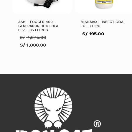
ASH – FOGGER 400 –
MISILMAX – INSECTICIDA
GENERADOR DE NIEBLA
EC – LITRO
ULV – 05 LITROS
S/
195.00
El
S/
1,675.00
precio
S/
1,000.00
original
El
era:
precio
S/ 1,675.00.
actual
AÑADIR AL CARRITO
es:
S/ 1,000.00.
AÑADIR AL CARRITO