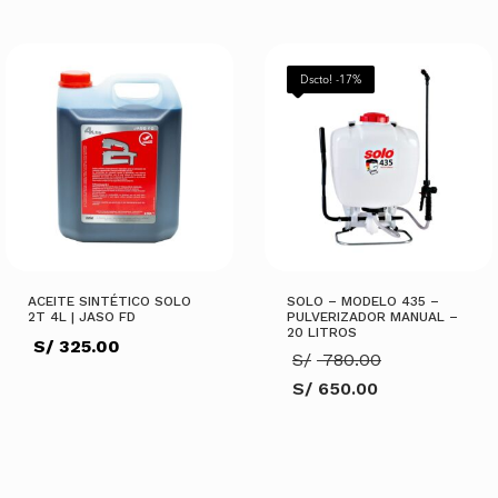
precio
S/ 1,300.00.
es:
actual
S/ 70.00.
es:
AÑADIR AL CARRITO
S/ 998.00.
AÑADIR AL CARRITO
Dscto! -17%
ACEITE SINTÉTICO SOLO
SOLO – MODELO 435 –
2T 4L | JASO FD
PULVERIZADOR MANUAL –
20 LITROS
S/
325.00
El
S/
780.00
precio
S/
650.00
original
El
era:
precio
S/ 780.00.
actual
AÑADIR AL CARRITO
es:
S/ 650.00.
AÑADIR AL CARRITO