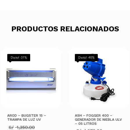
PRODUCTOS RELACIONADOS
Dscto! -31%
Dscto! -40%
AROD – BUGSTER 15 –
ASH – FOGGER 400 –
TRAMPA DE LUZ UV
GENERADOR DE NIEBLA ULV
– 05 LITROS
El
S/
1,350.00