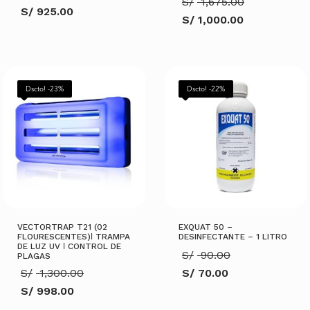
El
S/
1,675.00
precio
S/
925.00
precio
original
S/
1,000.00
El
original
era:
El
precio
era:
S/ 1,350.00.
precio
actual
S/ 1,675.0
actual
es:
es:
S/ 925.00.
S/ 1,000.00.
AÑADIR AL CARRITO
AÑADIR AL CARRITO
Dscto! -23%
Dscto! -22%
VECTORTRAP T21 (02
EXQUAT 50 –
FLOURESCENTES)ǀ TRAMPA
DESINFECTANTE – 1 LITRO
DE LUZ UV ǀ CONTROL DE
El
S/
90.00
PLAGAS
precio
El
S/
1,300.00
S/
70.00
original
precio
El
era:
S/
998.00
original
precio
S/ 90.00.
El
era:
actual