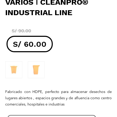
VARIOS ǀ CLEANPRO®
INDUSTRIAL LINE
El
S/
90.00
precio
S/
60.00
original
El
era:
precio
S/ 90.00.
actual
Fabricado con HDPE, perfecto para almacenar desechos de
es:
lugares abiertos , espacios grandes y de afluencia como centro
comerciales, hospitales e industrias
S/ 60.00.