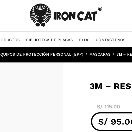
RODUCTOS
BIBLIOTECA DE PLAGAS
BLOG
CONTÁCTENOS
EQUIPOS DE PROTECCIÓN PERSONAL (EPP)
MÁSCARAS
3M – R
3M – RES
S/
115.00
S/
95.0