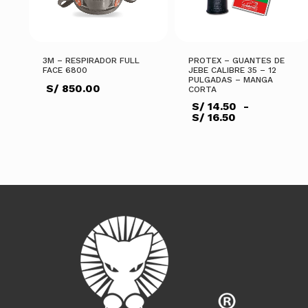
3M – RESPIRADOR FULL
PROTEX – GUANTES DE
FACE 6800
JEBE CALIBRE 35 – 12
PULGADAS – MANGA
S/
850.00
CORTA
S/
14.50
-
Rango
S/
16.50
de
precios:
Este
desde
AÑADIR AL CARRITO
producto
S/ 14.50
hasta
tiene
S/ 16.50
SELECCIONAR OPCIONES
múltiples
variantes.
Las
opciones
se
pueden
elegir
en