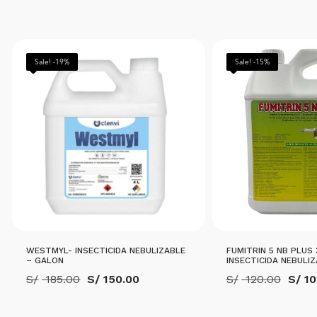
Sale! -19%
Sale! -15%
WESTMYL- INSECTICIDA NEBULIZABLE
FUMITRIN 5 NB PLUS 
– GALON
INSECTICIDA NEBULI
El
El
El
S/
185.00
S/
150.00
S/
120.00
S/
10
precio
precio
prec
original
actual
origi
era:
es:
era: