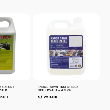
X GALON ǀ
KNOCK DOWN- INSECTICIDA
ZABLE
NEBULIZABLE – GALON
El
2.00
S/
220.00
io
precio
nal
actual
es: